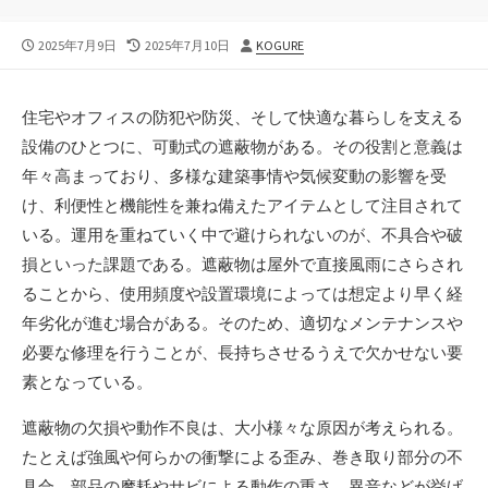
公
最
投
2025年7月9日
2025年7月10日
KOGURE
開
終
稿
日
更
者
新
住宅やオフィスの防犯や防災、そして快適な暮らしを支える
日
設備のひとつに、可動式の遮蔽物がある。
その役割と意義は
年々高まっており、多様な建築事情や気候変動の影響を受
け、利便性と機能性を兼ね備えたアイテムとして注目されて
いる。運用を重ねていく中で避けられないのが、不具合や破
損といった課題である。遮蔽物は屋外で直接風雨にさらされ
ることから、使用頻度や設置環境によっては想定より早く経
年劣化が進む場合がある。そのため、適切なメンテナンスや
必要な修理を行うことが、長持ちさせるうえで欠かせない要
素となっている。
遮蔽物の欠損や動作不良は、大小様々な原因が考えられる。
たとえば強風や何らかの衝撃による歪み、巻き取り部分の不
具合、部品の摩耗やサビによる動作の重さ、異音などが挙げ