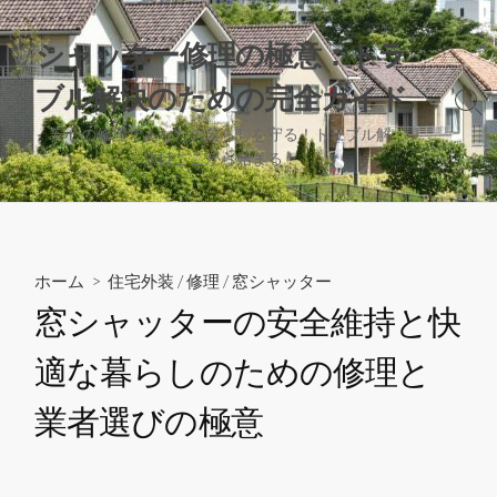
コ
ン
シャッター修理の極意：トラ
テ
ブル解決のための完全ガイド
ン
検
ツ
索
安心の修理であなたの暮らしを守る！トラブル解
へ
切
決はここから始まる！
り
ス
替
キ
え
ッ
プ
ホーム
>
住宅外装
/
修理
/
窓シャッター
窓シャッターの安全維持と快
適な暮らしのための修理と
業者選びの極意