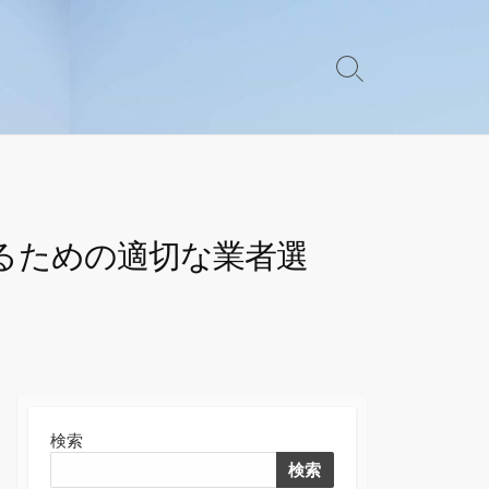
検
索
切
り
替
え
るための適切な業者選
検索
検索