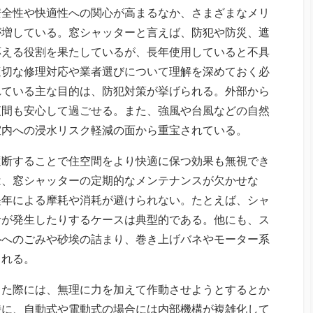
安全性や快適性への関心が高まるなか、さまざまなメリ
が増している。
窓シャッターと言えば、防犯や防災、遮
応える役割を果たしているが、長年使用していると不具
適切な修理対応や業者選びについて理解を深めておく必
れている主な目的は、防犯対策が挙げられる。外部から
夜間も安心して過ごせる。また、強風や台風などの自然
室内への浸水リスク軽減の面から重宝されている。
遮断することで住空間をより快適に保つ効果も無視でき
は、窓シャッターの定期的なメンテナンスが欠かせな
経年による摩耗や消耗が避けられない。たとえば、シャ
音が発生したりするケースは典型的である。他にも、ス
ルへのごみや砂埃の詰まり、巻き上げバネやモーター系
られる。
きた際には、無理に力を加えて作動させようとするとか
特に、自動式や電動式の場合には内部機構が複雑化して