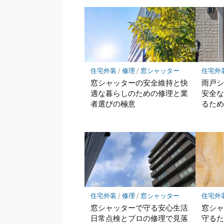
住宅外装
/
修理
/
窓シャッター
住宅外
窓シャッターの安全維持と快
雨戸
適な暮らしのための修理と業
安全
者選びの極意
るた
住宅外装
/
修理
/
窓シャッター
住宅外
窓シャッターで守る安心生活
窓シ
日常点検とプロの修理で見落
守る