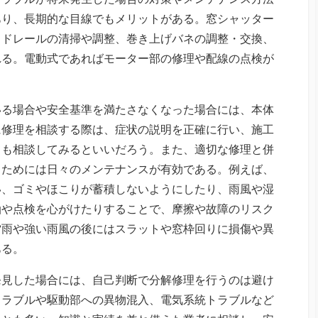
あり、長期的な目線でもメリットがある。窓シャッター
イドレールの清掃や調整、巻き上げバネの調整・交換、
れる。電動式であればモーター部の修理や配線の点検が
いる場合や安全基準を満たさなくなった場合には、本体
に修理を相談する際は、症状の説明を正確に行い、施工
ても相談してみるといいだろう。また、適切な修理と併
るためには日々のメンテナンスが有効である。例えば、
い、ゴミやほこりが蓄積しないようにしたり、雨風や湿
油や点検を心がけたりすることで、摩擦や故障のリスク
雷雨や強い雨風の後にはスラットや窓枠回りに損傷や異
ある。
発見した場合には、自己判断で分解修理を行うのは避け
トラブルや駆動部への異物混入、電気系統トラブルなど