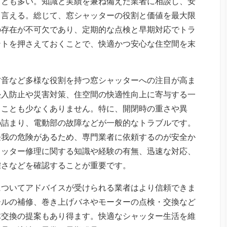
ことも多い。知識と実績を兼ね備えた業者に相談し、安
と言える。総じて、窓シャッターの役割と価値を最大限
の存在が不可欠であり、定期的な点検と早期対応でトラ
ントを押さえておくことで、快適かつ安心な住空間を末
防音など多様な役割を持つ窓シャッターへの注目が高ま
侵入防止や災害対策、住空間の快適性向上に寄与する一
ることも少なくありません。特に、開閉時の重さや異
の詰まり、電動部の故障などが一般的なトラブルです。
怪我の危険があるため、専門業者に依頼するのが安全か
ャッター修理に関する知識や経験の有無、迅速な対応、
確さなどを確認することが重要です。
についてアドバイスが受けられる業者はより信頼できま
ールの補修、巻き上げバネやモーターの点検・交換など
体交換の提案もあり得ます。快適なシャッター生活を維