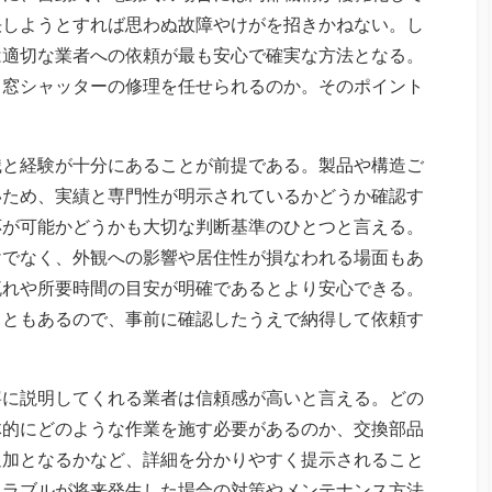
決しようとすれば思わぬ故障やけがを招きかねない。し
は適切な業者への依頼が最も安心で確実な方法となる。
て窓シャッターの修理を任せられるのか。そのポイント
識と経験が十分にあることが前提である。製品や構造ご
いため、実績と専門性が明示されているかどうか確認す
応が可能かどうかも大切な判断基準のひとつと言える。
けでなく、外観への影響や居住性が損なわれる場面もあ
流れや所要時間の目安が明確であるとより安心できる。
こともあるので、事前に確認したうえで納得して依頼す
寧に説明してくれる業者は信頼感が高いと言える。どの
体的にどのような作業を施す必要があるのか、交換部品
追加となるかなど、詳細を分かりやすく提示されること
トラブルが将来発生した場合の対策やメンテナンス方法