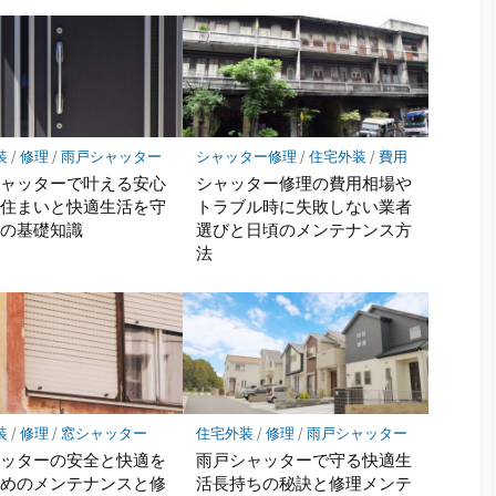
装
/
修理
/
雨戸シャッター
シャッター修理
/
住宅外装
/
費用
シャッターで叶える安心
シャッター修理の費用相場や
な住まいと快適生活を守
トラブル時に失敗しない業者
めの基礎知識
選びと日頃のメンテナンス方
法
装
/
修理
/
窓シャッター
住宅外装
/
修理
/
雨戸シャッター
ャッターの安全と快適を
雨戸シャッターで守る快適生
ためのメンテナンスと修
活長持ちの秘訣と修理メンテ