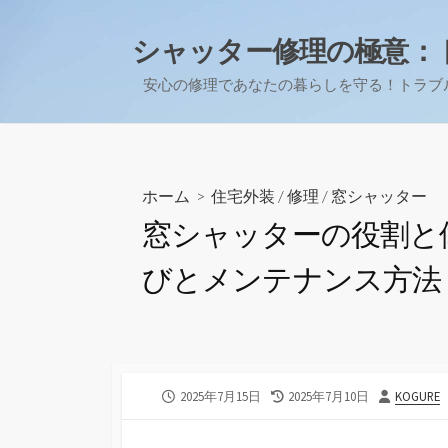
コ
ン
シャッター修理の極意：
テ
安心の修理であなたの暮らしを守る！トラブ
ン
ツ
へ
ス
キ
ホーム
>
住宅外装
/
修理
/
窓シャッター
ッ
窓シャッターの役割と
プ
びとメンテナンス方法
公
最
投
2025年7月15日
2025年7月10日
KOGURE
開
終
稿
日
更
者