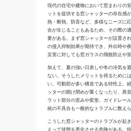
新
現代の住宅や建物において窓まわりの
日
ットを提供する窓シャッターの存在感
熱・断熱、防音など、多様なニーズに
合が生じることもあるため、その際の
要がある。まず窓シャッターが設置さ
の侵入抑制効果が期待でき、外出時や
災害に対しても窓ガラスの飛散防止や
加えて、夏の強い日差しや冬の冷気を
ない。そうしたメリットを得るために
い。可動部が多い構造である特性上、
ッターの開け閉めが重くなったり、異
ラット部分の歪みや変形、ガイドレー
統の不具合も一般的なトラブルに数え
こうした窓シャッターのトラブルが起
えって状態を悪化させる危険がある。